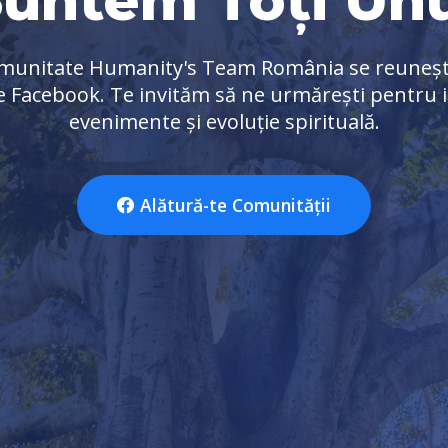
omunitate Humanity's Team România se reuneșt
de Facebook. Te invităm să ne urmărești pentru i
evenimente și evoluție spirituală.
Alătură-te Comunității